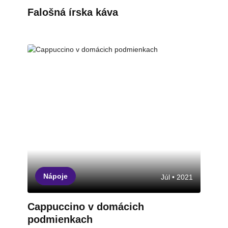
Falošná írska káva
Nápoje
Júl • 2021
Cappuccino v domácich
podmienkach