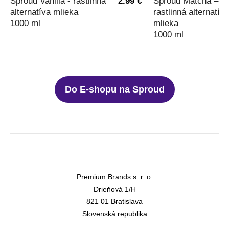
Sproud Vanilla - rastlinná
2.99 €
Sproud Matcha –
alternatíva mlieka
rastlinná alternatíva
1000 ml
mlieka
1000 ml
Do E-shopu na Sproud
Premium Brands s. r. o.
Drieňová 1/H
821 01 Bratislava
Slovenská republika