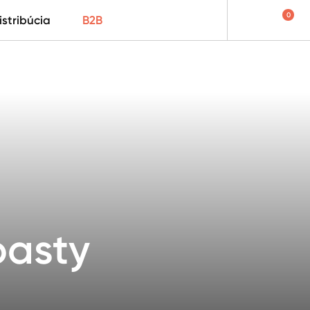
0
istribúcia
B2B
oasty