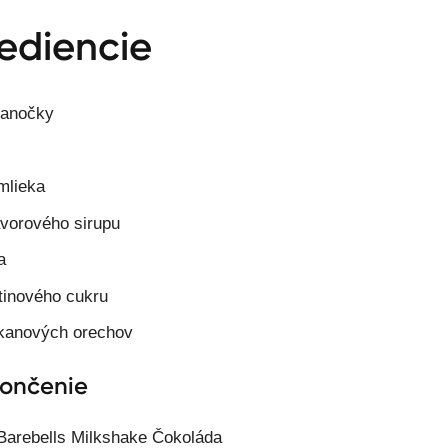
ediencie
ianočky
mlieka
avorového sirupu
a
stinového cukru
kanových orechov
ončenie
Barebells Milkshake Čokoláda