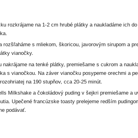
ku rozkrájame na 1-2 cm hrubé plátky a naukladáme ich d
ka.
a rozšľaháme s mliekom, škoricou, javorovým sirupom a pr
látky vianočky.
u nakrájame na tenké plátky, premiešame s cukrom a nauk
ka s vianočkou. Na záver vianočku posypeme orechmi a pe
 rozohriatej na 190 stupňov, cca 20-25 minút.
lls Milkshake a čokoládový puding v šejkri premiešame a 
utia. Upečené francúzske toasty prelejeme redším pudingo
e podávať.