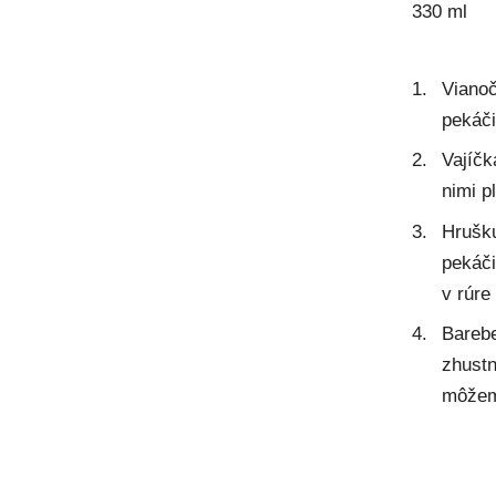
330 ml
Vianoč
pekáči
Vajíčk
nimi p
Hrušk
pekáči
v rúre
Barebe
zhustn
môžem