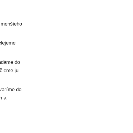
o menšieho
elejeme
ladáme do
čieme ju
uvaríme do
m a