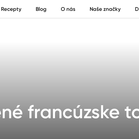
Recepty
Blog
O nás
Naše značky
D
né francúzske t