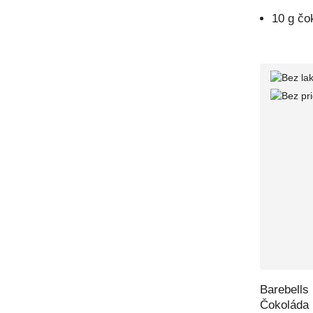
10 g čo
Barebells
Čokoláda