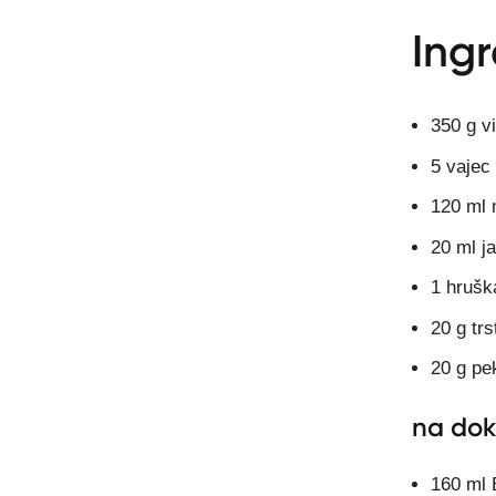
Ingr
350 g v
5 vajec
120 ml 
20 ml j
1 hrušk
20 g tr
20 g pe
na dok
160 ml 