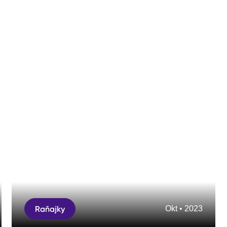
Raňajky
Okt • 2023