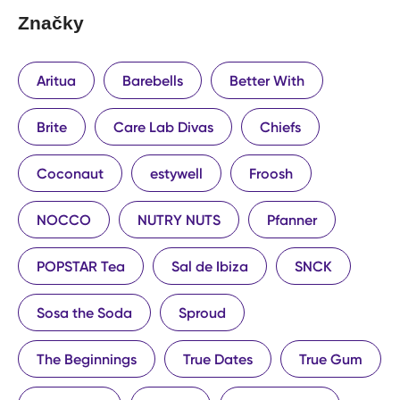
Značky
Aritua
Barebells
Better With
Brite
Care Lab Divas
Chiefs
Coconaut
estywell
Froosh
NOCCO
NUTRY NUTS
Pfanner
POPSTAR Tea
Sal de Ibiza
SNCK
Sosa the Soda
Sproud
The Beginnings
True Dates
True Gum