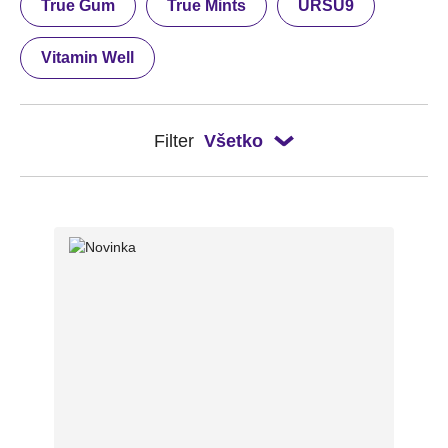
True Gum
True Mints
URSU9
Vitamin Well
Filter
Všetko