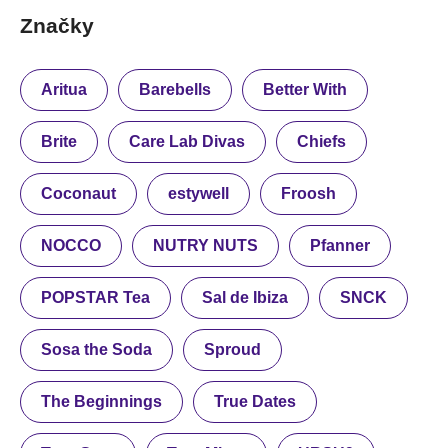
Značky
Aritua
Barebells
Better With
Brite
Care Lab Divas
Chiefs
Coconaut
estywell
Froosh
NOCCO
NUTRY NUTS
Pfanner
POPSTAR Tea
Sal de Ibiza
SNCK
Sosa the Soda
Sproud
The Beginnings
True Dates