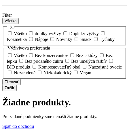
Filter
Všetko
Typ
Všetko
doplky výživy
Doplnky výživy
Kozmetika
Nápoje
Novinky
Snack
Tyčinky
Výživivová preferencia
Všetko
Bez konzervantov
Bez laktózy
Bez
lepku
Bez pridaného cukru
Bez umelých farbív
BIO produkt
Kompostovateľný obal
Naozajstné ovocie
Nezaradené
Nízkokalorický
Vegan
Filtrovať
Zrušiť
Žiadne produkty.
Pre zadané podmienky sme nenašli žiadne produkty.
Spať do obchodu