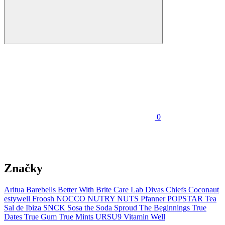
0
Produkty
Značky
Aritua
Barebells
Better With
Brite
Care Lab Divas
Chiefs
Coconaut
estywell
Froosh
NOCCO
NUTRY NUTS
Pfanner
POPSTAR Tea
Sal de Ibiza
SNCK
Sosa the Soda
Sproud
The Beginnings
True
Dates
True Gum
True Mints
URSU9
Vitamin Well