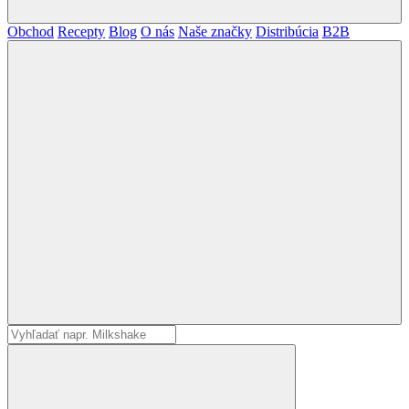
Obchod
Recepty
Blog
O nás
Naše značky
Distribúcia
B2B