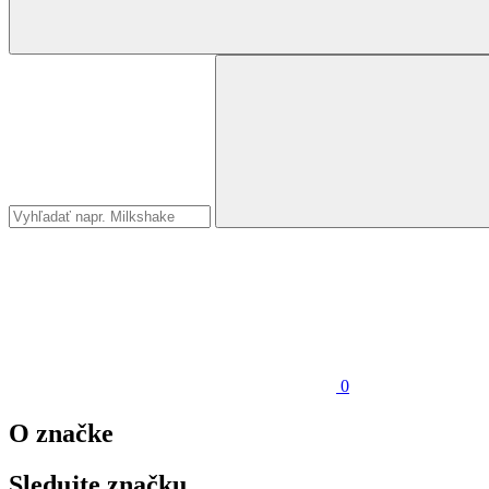
0
O značke
Sledujte značku