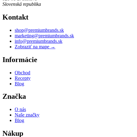
Slovenská republika
Kontakt
shop@premiumbrands.sk
marketing@premiumbrands.sk
info@premiumbrands.sk
Zobraziť na mape →
Informácie
Obchod
Recepty
Blog
Značka
O nás
Naše značky
Blog
Nákup