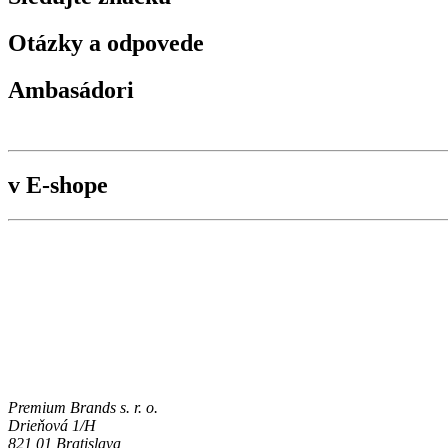
Otázky a odpovede
Ambasádori
v E-shope
Premium Brands s. r. o.
Drieňová 1/H
821 01 Bratislava