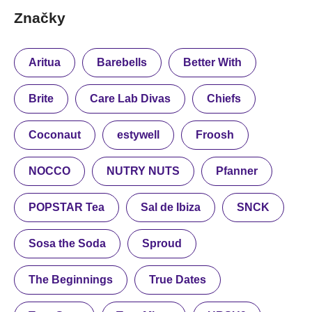
Značky
Aritua
Barebells
Better With
Brite
Care Lab Divas
Chiefs
Coconaut
estywell
Froosh
NOCCO
NUTRY NUTS
Pfanner
POPSTAR Tea
Sal de Ibiza
SNCK
Sosa the Soda
Sproud
The Beginnings
True Dates