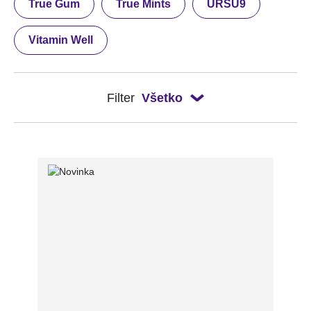
True Gum
True Mints
URSU9
Vitamin Well
Filter
Všetko