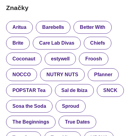
Značky
Aritua
Barebells
Better With
Brite
Care Lab Divas
Chiefs
Coconaut
estywell
Froosh
NOCCO
NUTRY NUTS
Pfanner
POPSTAR Tea
Sal de Ibiza
SNCK
Sosa the Soda
Sproud
The Beginnings
True Dates