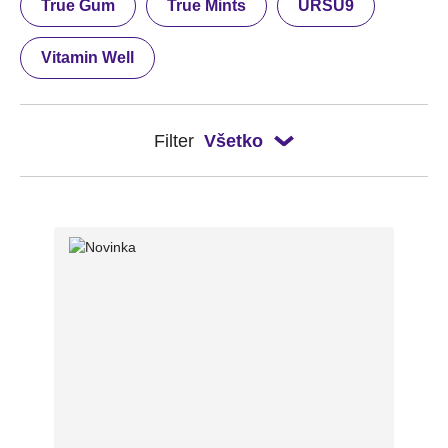
True Gum
True Mints
URSU9
Vitamin Well
Filter
Všetko